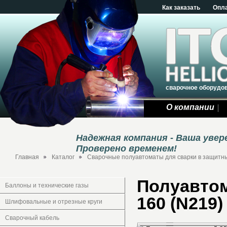
Как заказать
Опл
сварочное оборудо
О компании
Надежная компания - Ваша уве
Проверено временем!
Главная
Каталог
Сварочные полуавтоматы для сварки в защитны
Полуавто
Баллоны и технические газы
160 (N219)
Шлифовальные и отрезные круги
Сварочный кабель