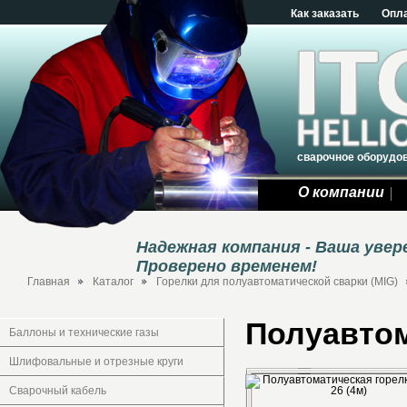
Как заказать
Опл
сварочное оборудо
О компании
Надежная компания - Ваша уве
Проверено временем!
Главная
Каталог
Горелки для полуавтоматической сварки (MIG)
Полуавтом
Баллоны и технические газы
Шлифовальные и отрезные круги
Сварочный кабель