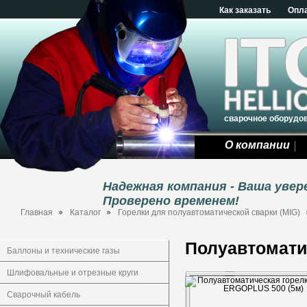
Как заказать
Опл
сварочное оборудо
О компании
Надежная компания - Ваша уве
Проверено временем!
Главная
Каталог
Горелки для полуавтоматической сварки (MIG)
Полуавтомати
Баллоны и технические газы
Шлифовальные и отрезные круги
Сварочный кабель