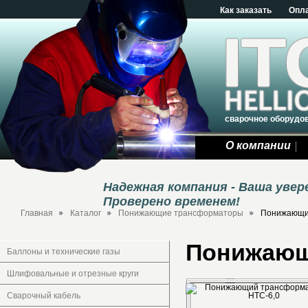
Как заказать
Опл
сварочное оборудо
О компании
Надежная компания - Ваша уве
Проверено временем!
Главная
Каталог
Понижающие трансформаторы
Понижающи
Понижающ
Баллоны и технические газы
Шлифовальные и отрезные круги
Сварочный кабель