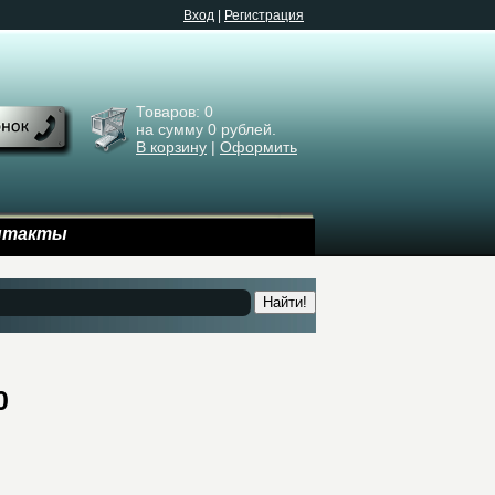
Bход
|
Регистрация
Товаров:
0
на сумму
0
рублей.
В корзину
|
Оформить
нтакты
Найти!
0