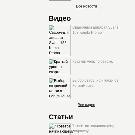
Все новости
Видео
Сварочный аппарат Svaris
158 Kombi Promo
Краткий урок по сварке.
Выбор сварочной маски от
ForumHouse
Все видео
Статьи
7 советов начинающему
сварщику.