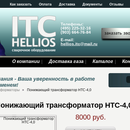
Как заказать
Оплата
Доставка
Документы
Отзывы
Телефоны:
(495) 225-32-16
(903) 664-76-84
E-mail:
hellios.itc@mail.ru
сварочное оборудование
О компании
Доставка газа
Каталог
Ко
ания - Ваша уверенность в работе
еменем!
сформаторы
Понижающий трансформатор НТС-4,0
онижающий трансформатор НТС-4,
8000 руб.