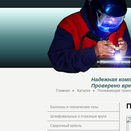
Надежная комп
Проверено вр
Главная
Каталог
Понижающие тран
П
Баллоны и технические газы
Шлифовальные и отрезные круги
Сварочный кабель