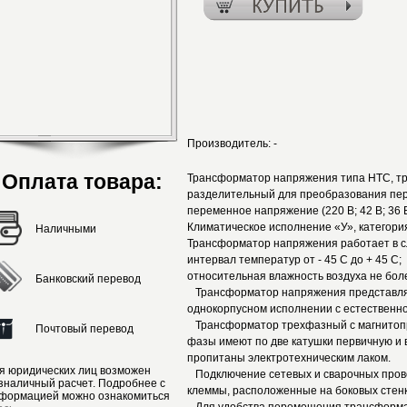
Производитель:
-
Оплата товара:
Трансформатор напряжения типа НТС, т
разделительный для преобразования пер
переменное напряжение (220 В; 42 В; 36 В
Климатическое исполнение «У», категори
Наличными
Трансформатор напряжения работает в с
интервал температур от - 45 С до + 45 С;
относительная влажность воздуха не боле
Банковский перевод
Трансформатор напряжения представляе
однокорпусном исполнении с естественн
Трансформатор трехфазный с магнитопр
Почтовый перевод
фазы имеют по две катушки первичную и 
пропитаны электротехническим лаком.
я юридических лиц возможен
Подключение сетевых и сварочных прово
зналичный расчет. Подробнее с
клеммы, расположенные на боковых стен
формацией можно ознакомиться