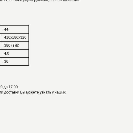
ор снабжен двумя ручками, расположенными
44
410х180х320
380 (з ф)
4,0
36
0 до 17.00.
и доставки Вы можете узнать у наших