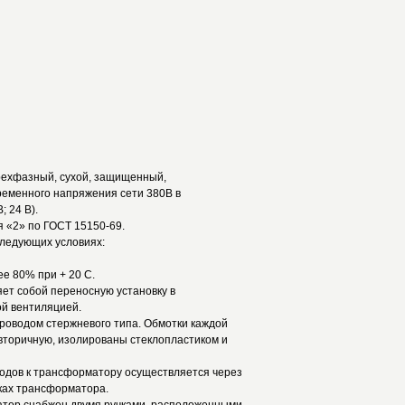
рехфазный, сухой, защищенный,
еменного напряжения сети 380В в
; 24 В).
я «2» по ГОСТ 15150-69.
ледующих условиях:
е 80% при + 20 С.
т собой переносную установку в
ой вентиляцией.
оводом стержневого типа. Обмотки каждой
вторичную, изолированы стеклопластиком и
дов к трансформатору осуществляется через
ках трансформатора.