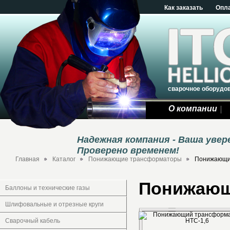
Как заказать
Опл
сварочное оборудо
О компании
Надежная компания - Ваша уве
Проверено временем!
Главная
Каталог
Понижающие трансформаторы
Понижающи
Понижающ
Баллоны и технические газы
Шлифовальные и отрезные круги
Сварочный кабель