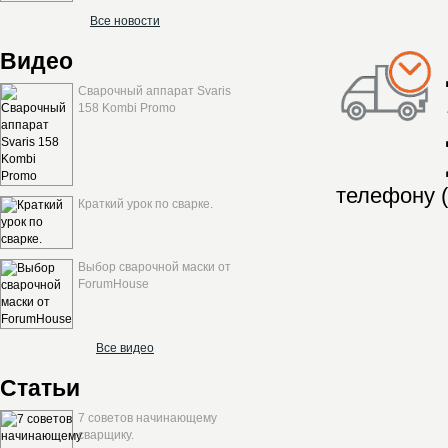
Все новости
Видео
Сварочный аппарат Svaris
158 Kombi Promo
телефону (
Краткий урок по сварке.
Выбор сварочной маски от
ForumHouse
Все видео
Статьи
7 советов начинающему
сварщику.