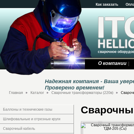
Как заказать
Опл
сварочное оборудо
О компании
Надежная компания - Ваша уве
Проверено временем!
Главная
Каталог
Cварочные трансформаторы (220в)
Свароч
Сварочный
Баллоны и технические газы
Шлифовальные и отрезные круги
Сварочный кабель