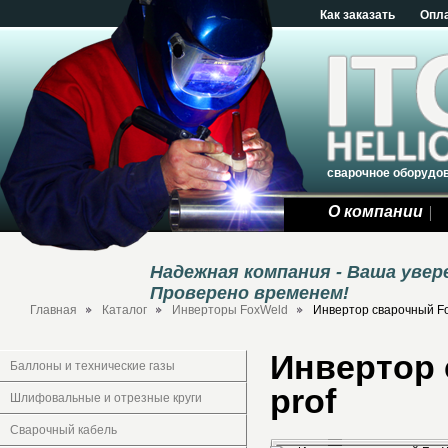
Как заказать
Опл
сварочное оборудо
О компании
Надежная компания - Ваша уве
Проверено временем!
Главная
Каталог
Инверторы FoxWeld
Инвертор сварочный Fo
Инвертор 
Баллоны и технические газы
prof
Шлифовальные и отрезные круги
Сварочный кабель