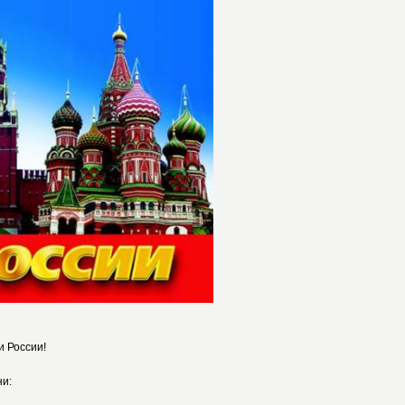
 России!
ни: