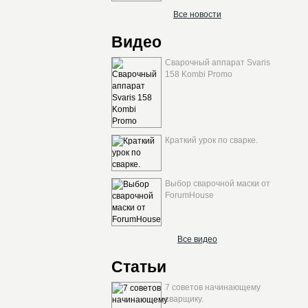
Все новости
Видео
Сварочный аппарат Svaris
158 Kombi Promo
Краткий урок по сварке.
Выбор сварочной маски от
ForumHouse
Все видео
Статьи
7 советов начинающему
сварщику.