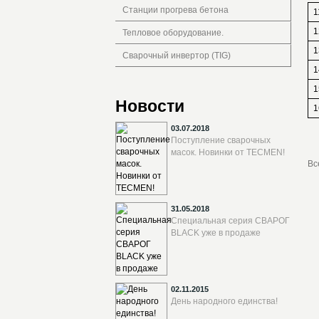
Станции прогрева бетона
1
1
Тепловое оборудование.
1
Сварочный инвертор (TIG)
1
1
Новости
1
03.07.2018
Поступление сварочных
масок. Новинки от TECMEN!
Вс
31.05.2018
Специальная серия СВАРОГ
BLACK уже в продаже
02.11.2015
День народного единства!