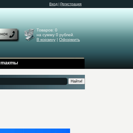
Bход
|
Регистрация
Товаров:
0
на сумму
0
рублей.
В корзину
|
Оформить
нтакты
Найти!