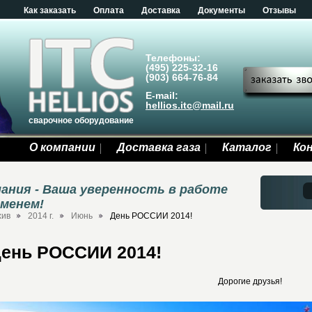
Как заказать
Оплата
Доставка
Документы
Отзывы
Телефоны:
(495) 225-32-16
(903) 664-76-84
E-mail:
hellios.itc@mail.ru
сварочное оборудование
О компании
Доставка газа
Каталог
Ко
ания - Ваша уверенность в работе
еменем!
хив
2014 г.
Июнь
День РОССИИ 2014!
ень РОССИИ 2014!
Дорогие друзья!