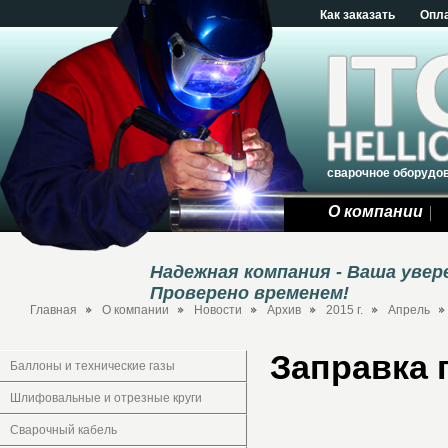
Как заказать
Опл
сварочное оборудо
О компании
Надежная компания - Ваша уве
Проверено временем!
Главная
О компании
Новости
Архив
2015 г.
Апрель
Заправка 
Баллоны и технические газы
Шлифовальные и отрезные круги
Сварочный кабель