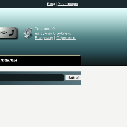
Bход
|
Регистрация
Товаров:
0
на сумму
0
рублей.
В корзину
|
Оформить
нтакты
Найти!