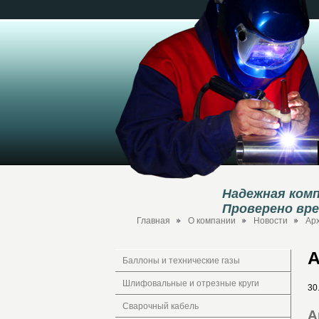
Надежная комп
Проверено вр
Главная
О компании
Новости
Ар
А
Баллоны и технические газы
Шлифовальные и отрезные круги
30
Сварочный кабель
А