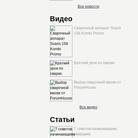
Все новости
Видео
Сварочный аппарат Svaris
158 Kombi Promo
Краткий урок по сварке.
Выбор сварочной маски от
ForumHouse
Все видео
Статьи
7 советов начинающему
сварщику.