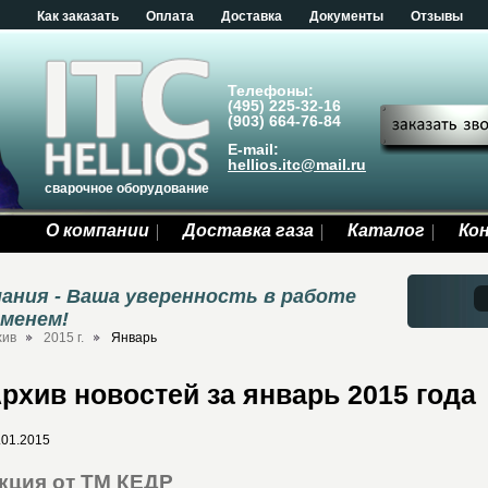
Как заказать
Оплата
Доставка
Документы
Отзывы
Телефоны:
(495) 225-32-16
(903) 664-76-84
E-mail:
hellios.itc@mail.ru
сварочное оборудование
О компании
Доставка газа
Каталог
Ко
ания - Ваша уверенность в работе
еменем!
хив
2015 г.
Январь
рхив новостей за январь 2015 года
.01.2015
кция от ТМ КЕДР