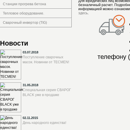
Для юридических лиц возможе
Станции прогрева бетона
безналичный расчет. Подробн
информацией можно ознакоми
здесь
.
Тепловое оборудование.
Сварочный инвертор (TIG)
Новости
03.07.2018
телефону (
Поступление сварочных
масок. Новинки от TECMEN!
31.05.2018
Специальная серия СВАРОГ
BLACK уже в продаже
02.11.2015
День народного единства!