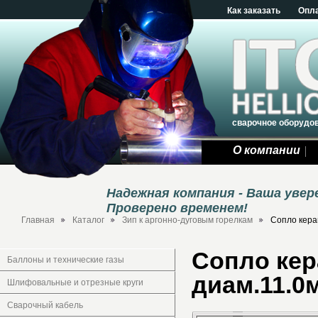
Как заказать
Опл
сварочное оборудо
О компании
Надежная компания - Ваша уве
Проверено временем!
Главная
Каталог
Зип к аргонно-дуговым горелкам
Сопло кера
Сопло кер
Баллоны и технические газы
диам.11.0
Шлифовальные и отрезные круги
Сварочный кабель